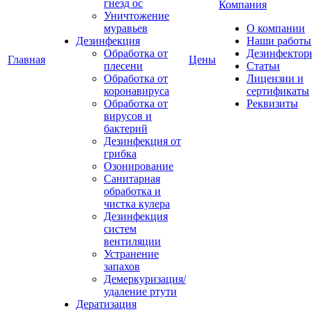
гнезд ос
Компания
Уничтожение
муравьев
О компании
Дезинфекция
Наши работы
Обработка от
Дезинфектор
Главная
Цены
плесени
Статьи
Обработка от
Лицензии и
коронавируса
сертификаты
Обработка от
Реквизиты
вирусов и
бактерий
Дезинфекция от
грибка
Озонирование
Санитарная
обработка и
чистка кулера
Дезинфекция
систем
вентиляции
Устранение
запахов
Демеркуризация/
удаление ртути
Дератизация