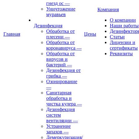
гнезд ос
—
Уничтожение
Компания
муравьев
О компании
Дезинфекция
Наши работы
Обработка от
Дезинфектор
Главная
Цены
плесени
—
Статьи
Обработка от
Лицензии и
коронавируса
—
сертификаты
Обработка от
Реквизиты
вирусов и
бактерий
—
Дезинфекция от
грибка
—
Озонирование
—
Санитарная
обработка и
чистка кулера
—
Дезинфекция
систем
вентиляции
—
Устранение
запахов
—
Демеркуризация/