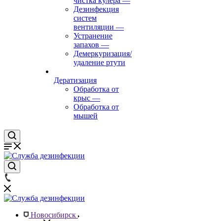
чистка кулера
—
Дезинфекция
систем
вентиляции
—
Устранение
запахов
—
Демеркуризация/
удаление ртути
Дератизация
Обработка от
крыс
—
Обработка от
мышей
Новосибирск