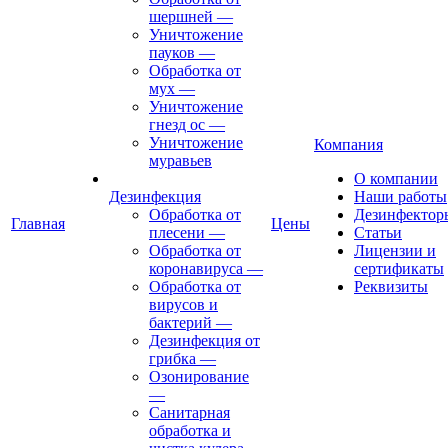
шершней
—
Уничтожение
пауков
—
Обработка от
мух
—
Уничтожение
гнезд ос
—
Уничтожение
Компания
муравьев
О компании
Дезинфекция
Наши работы
Обработка от
Дезинфектор
Главная
Цены
плесени
—
Статьи
Обработка от
Лицензии и
коронавируса
—
сертификаты
Обработка от
Реквизиты
вирусов и
бактерий
—
Дезинфекция от
грибка
—
Озонирование
—
Санитарная
обработка и