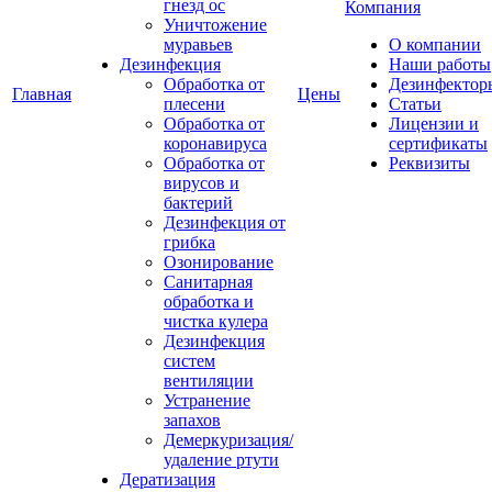
гнезд ос
Компания
Уничтожение
муравьев
О компании
Дезинфекция
Наши работы
Обработка от
Дезинфектор
Главная
Цены
плесени
Статьи
Обработка от
Лицензии и
коронавируса
сертификаты
Обработка от
Реквизиты
вирусов и
бактерий
Дезинфекция от
грибка
Озонирование
Санитарная
обработка и
чистка кулера
Дезинфекция
систем
вентиляции
Устранение
запахов
Демеркуризация/
удаление ртути
Дератизация