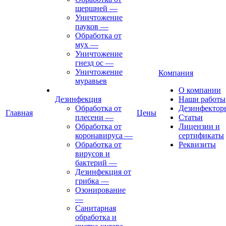
шершней
—
Уничтожение
пауков
—
Обработка от
мух
—
Уничтожение
гнезд ос
—
Уничтожение
Компания
муравьев
О компании
Дезинфекция
Наши работы
Обработка от
Дезинфектор
Главная
Цены
плесени
—
Статьи
Обработка от
Лицензии и
коронавируса
—
сертификаты
Обработка от
Реквизиты
вирусов и
бактерий
—
Дезинфекция от
грибка
—
Озонирование
—
Санитарная
обработка и