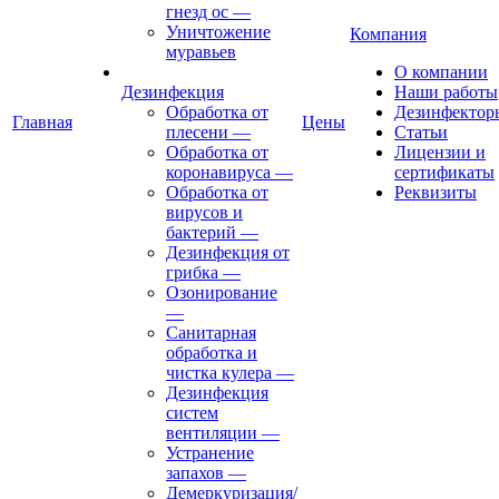
гнезд ос
—
Уничтожение
Компания
муравьев
О компании
Дезинфекция
Наши работы
Обработка от
Дезинфектор
Главная
Цены
плесени
—
Статьи
Обработка от
Лицензии и
коронавируса
—
сертификаты
Обработка от
Реквизиты
вирусов и
бактерий
—
Дезинфекция от
грибка
—
Озонирование
—
Санитарная
обработка и
чистка кулера
—
Дезинфекция
систем
вентиляции
—
Устранение
запахов
—
Демеркуризация/