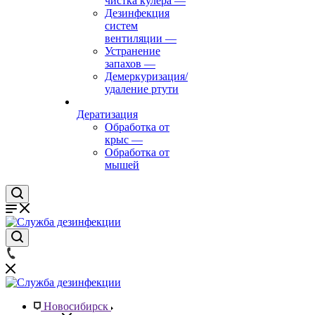
чистка кулера
—
Дезинфекция
систем
вентиляции
—
Устранение
запахов
—
Демеркуризация/
удаление ртути
Дератизация
Обработка от
крыс
—
Обработка от
мышей
Новосибирск